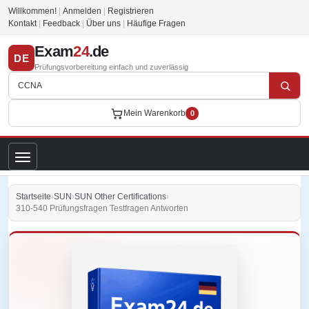
Willkommen!
|
Anmelden
|
Registrieren
Kontakt
|
Feedback
|
Über uns
|
Häufige Fragen
Exam
24
.de
DE
Prüfungsvorbereitung einfach und zuverlässig
Mein Warenkorb
0
Startseite
›
SUN
›
SUN Other Certifications
›
310-540 Prüfungsfragen Testfragen Antworten