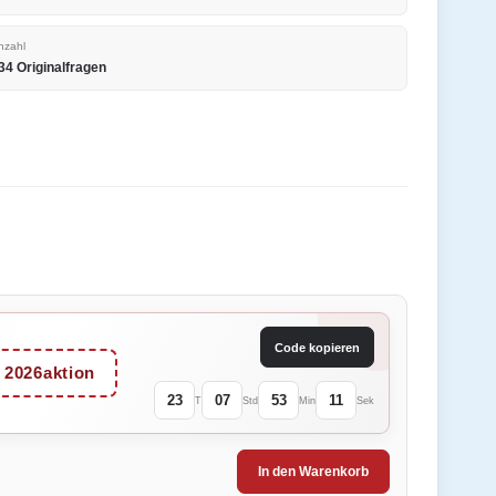
nzahl
34 Originalfragen
Code kopieren
2026aktion
23
07
53
11
T
Std
Min
Sek
In den Warenkorb