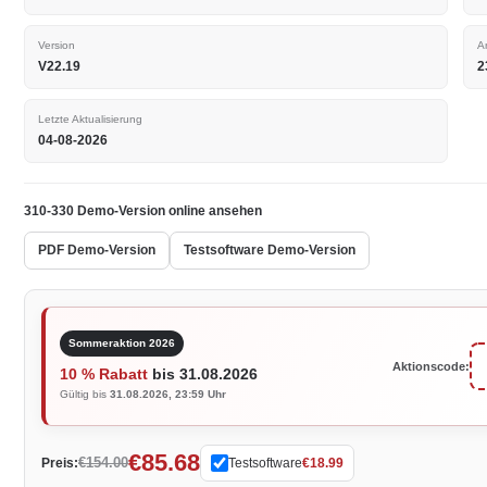
Version
A
V22.19
2
Letzte Aktualisierung
04-08-2026
310-330 Demo-Version online ansehen
PDF Demo-Version
Testsoftware Demo-Version
Sommeraktion 2026
Aktionscode:
10 % Rabatt
bis 31.08.2026
Gültig bis
31.08.2026, 23:59 Uhr
€85.68
€154.00
Preis:
Testsoftware
€18.99