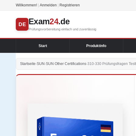
Willkommen!
|
Anmelden
|
Registrieren
Exam
24
.de
DE
Prüfungsvorbereitung einfach und zuverlässig
Start
Produktinfo
Startseite
›
SUN
›
SUN Other Certifications
›
310-330 Prüfungsfragen Test