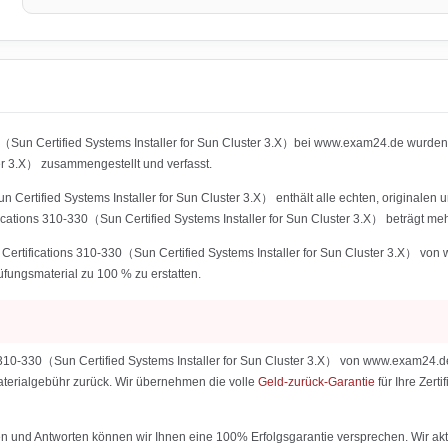
0（Sun Certified Systems Installer for Sun Cluster 3.X）bei www.exam24.de wurde
er 3.X） zusammengestellt und verfasst.
ertified Systems Installer for Sun Cluster 3.X） enthält alle echten, originalen u
ations 310-330（Sun Certified Systems Installer for Sun Cluster 3.X） beträgt meh
rtifications 310-330（Sun Certified Systems Installer for Sun Cluster 3.X） von w
rüfungsmaterial zu 100 % zu erstatten.
10-330（Sun Certified Systems Installer for Sun Cluster 3.X） von www.exam24.de s
 Materialgebühr zurück. Wir übernehmen die volle
Geld-zurück-Garantie
für Ihre Zer
 und Antworten können wir Ihnen eine 100% Erfolgsgarantie versprechen. Wir aktu