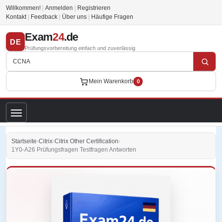
Willkommen!
|
Anmelden
|
Registrieren
Kontakt
|
Feedback
|
Über uns
|
Häufige Fragen
Exam
24
.de
DE
Prüfungsvorbereitung einfach und zuverlässig
Mein Warenkorb
0
Startseite
›
Citrix
›
Citrix Other Certification
›
1Y0-A26 Prüfungsfragen Testfragen Antworten