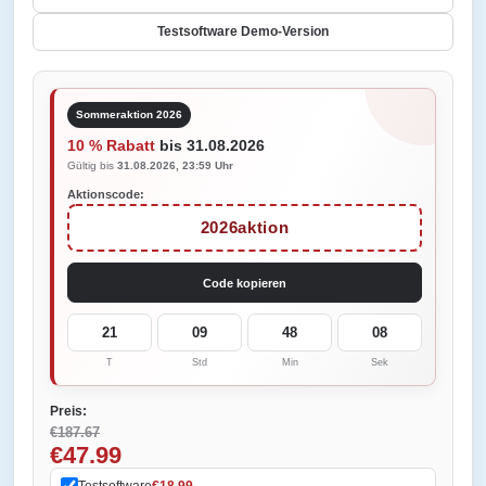
Testsoftware Demo-Version
Sommeraktion 2026
10 % Rabatt
bis 31.08.2026
Gültig bis
31.08.2026, 23:59 Uhr
Aktionscode:
2026aktion
Code kopieren
21
09
48
08
T
Std
Min
Sek
Preis:
€187.67
€47.99
Testsoftware
€18.99