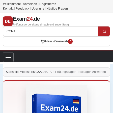
Willkommen!
|
Anmelden
|
Registrieren
Kontakt
|
Feedback
|
Über uns
|
Häufige Fragen
Exam
24
.de
DE
Prüfungsvorbereitung einfach und zuverlässig
Mein Warenkorb
0
Startseite
›
Microsoft
›
MCSA
›
070-773 Prüfungsfragen Testfragen Antworten