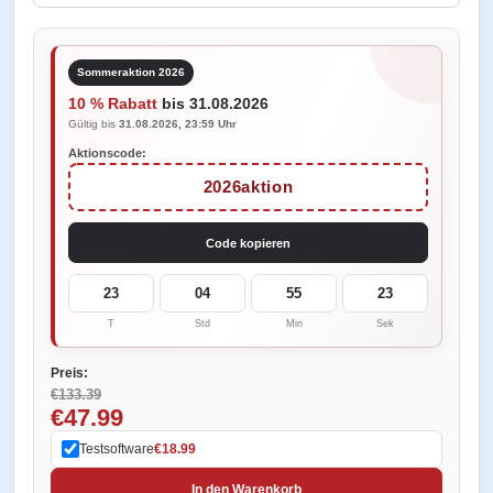
Sommeraktion 2026
10 % Rabatt
bis 31.08.2026
Gültig bis
31.08.2026, 23:59 Uhr
Aktionscode:
2026aktion
Code kopieren
23
04
55
23
T
Std
Min
Sek
Preis:
€133.39
€47.99
Testsoftware
€18.99
In den Warenkorb