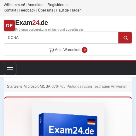
Willkommen!
|
Anmelden
|
Registrieren
Kontakt
|
Feedback
|
Über uns
|
Häufige Fragen
Exam
24
.de
DE
Prüfungsvorbereitung einfach und zuverlässig
Mein Warenkorb
0
Startseite
›
Microsoft
›
MCSA
›
070-765 Prüfungsfragen Testfragen Antworten