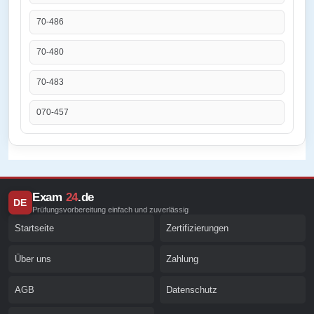
70-486
70-480
70-483
070-457
Exam
24
.de
DE
Prüfungsvorbereitung einfach und zuverlässig
Startseite
Zertifizierungen
Über uns
Zahlung
AGB
Datenschutz