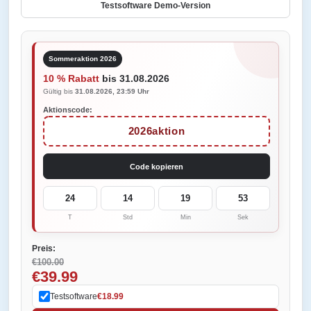
Testsoftware Demo-Version
Sommeraktion 2026
10 % Rabatt
bis 31.08.2026
Gültig bis
31.08.2026, 23:59 Uhr
Aktionscode:
2026aktion
Code kopieren
24
14
19
53
T
Std
Min
Sek
Preis:
€100.00
€39.99
Testsoftware
€18.99