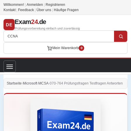
Willkommen!
|
Anmelden
|
Registrieren
Kontakt
|
Feedback
|
Über uns
|
Häufige Fragen
Exam
24
.de
DE
Prüfungsvorbereitung einfach und zuverlässig
Mein Warenkorb
0
Startseite
›
Microsoft
›
MCSA
›
070-764 Prüfungsfragen Testfragen Antworten