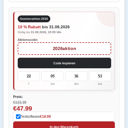
Sommeraktion 2026
10 % Rabatt
bis 31.08.2026
Gültig bis
31.08.2026, 23:59 Uhr
Aktionscode:
2026aktion
Code kopieren
22
05
36
53
T
Std
Min
Sek
Preis:
€133.39
€47.99
Testsoftware
€18.99
In den Warenkorb