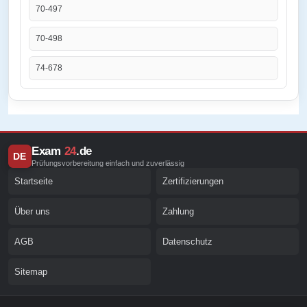
70-497
70-498
74-678
Exam
24
.de
DE
Prüfungsvorbereitung einfach und zuverlässig
Startseite
Zertifizierungen
Über uns
Zahlung
AGB
Datenschutz
Sitemap