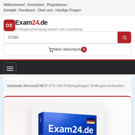
Willkommen!
|
Anmelden
|
Registrieren
Kontakt
|
Feedback
|
Über uns
|
Häufige Fragen
Exam
24
.de
DE
Prüfungsvorbereitung einfach und zuverlässig
Mein Warenkorb
0
Startseite
›
Microsoft
›
MCP
›
070-348 Prüfungsfragen Testfragen Antworten