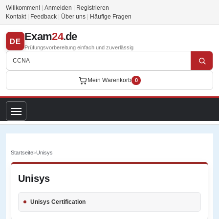
Willkommen!
|
Anmelden
|
Registrieren
Kontakt
|
Feedback
|
Über uns
|
Häufige Fragen
Exam
24
.de
DE
Prüfungsvorbereitung einfach und zuverlässig
Mein Warenkorb
0
Startseite
>
Unisys
Unisys
Unisys Certification