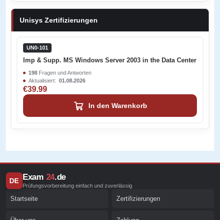
Unisys Zertifizierungen
UN0-101
Imp & Supp. MS Windows Server 2003 in the Data Center
198
Fragen und Antworten
Aktualisiert:
01.08.2026
€39.99
In den Warenkorb
Exam
24
.de
DE
Prüfungsvorbereitung einfach und zuverlässig
Startseite
Zertifizierungen