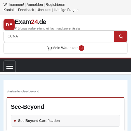
Willkommen!
|
Anmelden
|
Registrieren
Kontakt
|
Feedback
|
Über uns
|
Häufige Fragen
Exam
24
.de
DE
Prüfungsvorbereitung einfach und zuverlässig
Mein Warenkorb
0
Startseite
>
See-Beyond
See-Beyond
See Beyond Certification