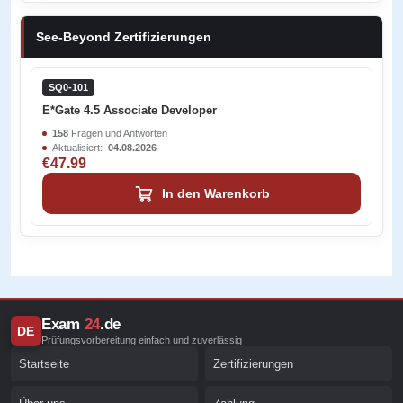
See-Beyond Zertifizierungen
SQ0-101
E*Gate 4.5 Associate Developer
158
Fragen und Antworten
Aktualisiert:
04.08.2026
€47.99
In den Warenkorb
Exam
24
.de
DE
Prüfungsvorbereitung einfach und zuverlässig
Startseite
Zertifizierungen