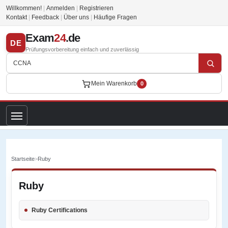
Willkommen!
|
Anmelden
|
Registrieren
Kontakt
|
Feedback
|
Über uns
|
Häufige Fragen
Exam
24
.de
DE
Prüfungsvorbereitung einfach und zuverlässig
Mein Warenkorb
0
Startseite
>
Ruby
Ruby
Ruby Certifications