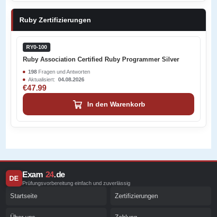
Ruby Zertifizierungen
RY0-100
Ruby Association Certified Ruby Programmer Silver
198
Fragen und Antworten
Aktualisiert:
04.08.2026
€47.99
In den Warenkorb
Exam
24
.de
DE
Prüfungsvorbereitung einfach und zuverlässig
Startseite
Zertifizierungen