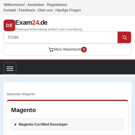
Willkommen!
|
Anmelden
|
Registrieren
Kontakt
|
Feedback
|
Über uns
|
Häufige Fragen
Exam
24
.de
DE
Prüfungsvorbereitung einfach und zuverlässig
Mein Warenkorb
0
Startseite
>
Magento
Magento
Magento Certified Developer