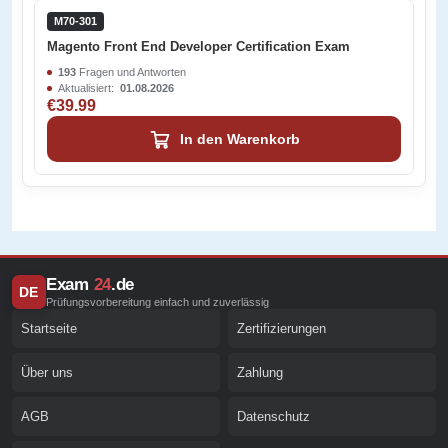
M70-301
Magento Front End Developer Certification Exam
193
Fragen und Antworten
Aktualisiert:
01.08.2026
€39.99
In den Warenkorb
Exam
24
.de
DE
Prüfungsvorbereitung einfach und zuverlässig
Startseite
Zertifizierungen
Über uns
Zahlung
AGB
Datenschutz