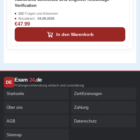
Verification
102
Fragen und Antworten
Aktualisiert:
04.08.2026
€47.99
In den Warenkorb
Exam
24
.de
DE
Prüfungsvorbereitung einfach und zuverlässig
Startseite
Zertifizierungen
Über uns
Zahlung
AGB
Datenschutz
Sitemap