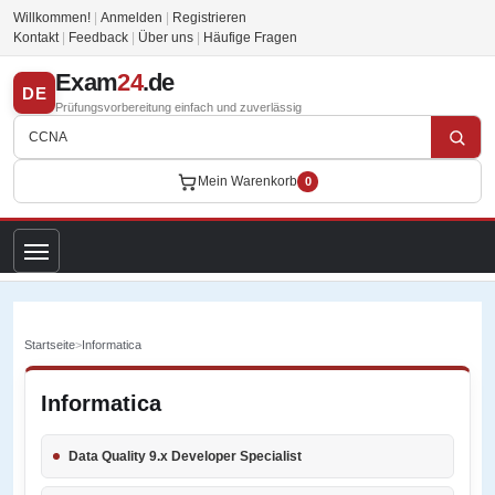
Willkommen!
|
Anmelden
|
Registrieren
Kontakt
|
Feedback
|
Über uns
|
Häufige Fragen
Exam
24
.de
DE
Prüfungsvorbereitung einfach und zuverlässig
Mein Warenkorb
0
Startseite
>
Informatica
Informatica
Data Quality 9.x Developer Specialist