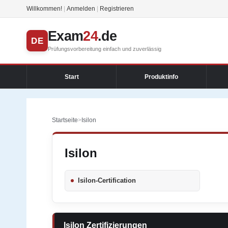
Willkommen!
|
Anmelden
|
Registrieren
Exam
24
.de
DE
Prüfungsvorbereitung einfach und zuverlässig
Start
Produktinfo
Startseite
>
Isilon
Isilon
Isilon-Certification
Isilon Zertifizierungen