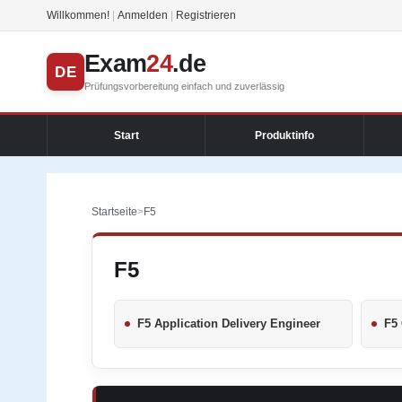
Willkommen!
|
Anmelden
|
Registrieren
Exam
24
.de
DE
Prüfungsvorbereitung einfach und zuverlässig
Start
Produktinfo
Startseite
>
F5
F5
F5 Application Delivery Engineer
F5