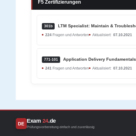
F5 Zertifizierungen
LTM Specialist: Maintain & Troublesh
301b
224
Fragen und Antworten
Aktualisiert:
07.10.2021
Application Delivery Fundamentals
771-101
241
Fragen und Antworten
Aktualisiert:
07.10.2021
Exam
24
.de
DE
Prüfungsvorbereitung einfach und zuverlässig