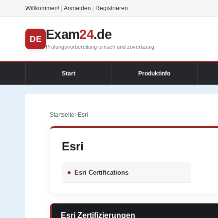
Willkommen!
|
Anmelden
|
Registrieren
Exam
24
.de
DE
Prüfungsvorbereitung einfach und zuverlässig
Start
Produktinfo
Startseite
>
Esri
Esri
Esri Certifications
Esri Zertifizierungen