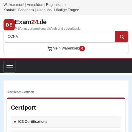
Willkommen!
|
Anmelden
|
Registrieren
Kontakt
|
Feedback
|
Über uns
|
Häufige Fragen
Exam
24
.de
DE
Prüfungsvorbereitung einfach und zuverlässig
Mein Warenkorb
0
Startseite
>
Certiport
Certiport
IC3 Certifications