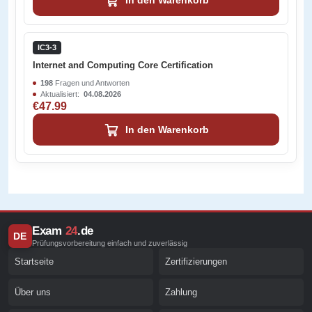
In den Warenkorb
IC3-3
Internet and Computing Core Certification
198
Fragen und Antworten
Aktualisiert:
04.08.2026
€47.99
In den Warenkorb
Exam
24
.de
DE
Prüfungsvorbereitung einfach und zuverlässig
Startseite
Zertifizierungen
Über uns
Zahlung