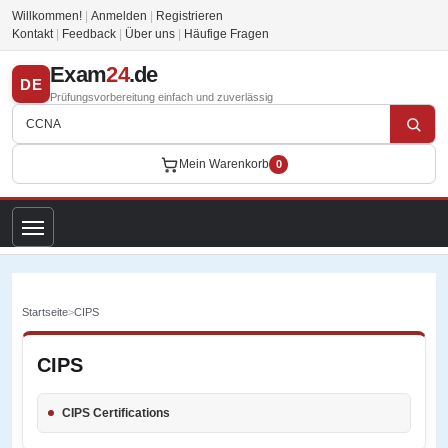
Willkommen!
|
Anmelden
|
Registrieren
Kontakt
|
Feedback
|
Über uns
|
Häufige Fragen
Exam
24
.de
DE
Prüfungsvorbereitung einfach und zuverlässig
Mein Warenkorb
0
Startseite
>
CIPS
CIPS
CIPS Certifications