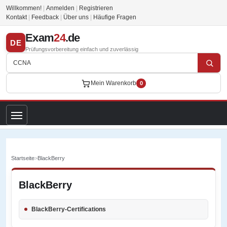
Willkommen!
|
Anmelden
|
Registrieren
Kontakt
|
Feedback
|
Über uns
|
Häufige Fragen
Exam
24
.de
DE
Prüfungsvorbereitung einfach und zuverlässig
Mein Warenkorb
0
Startseite
>
BlackBerry
BlackBerry
BlackBerry-Certifications