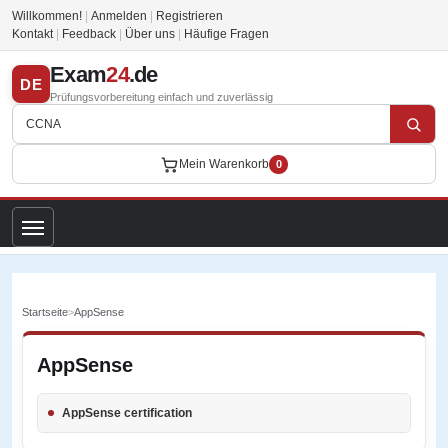
Willkommen!
|
Anmelden
|
Registrieren
Kontakt
|
Feedback
|
Über uns
|
Häufige Fragen
Exam
24
.de
DE
Prüfungsvorbereitung einfach und zuverlässig
Mein Warenkorb
0
Startseite
>
AppSense
AppSense
AppSense certification