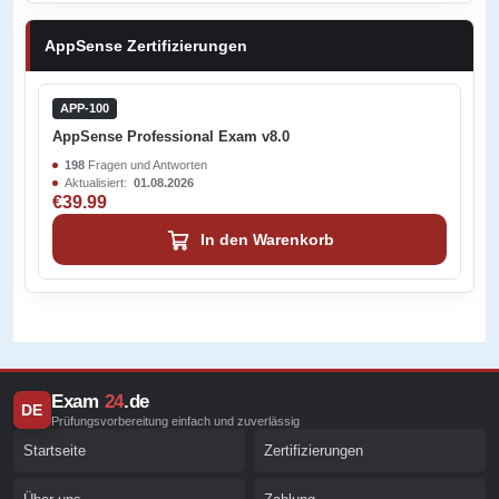
AppSense Zertifizierungen
APP-100
AppSense Professional Exam v8.0
198
Fragen und Antworten
Aktualisiert:
01.08.2026
€39.99
In den Warenkorb
Exam
24
.de
DE
Prüfungsvorbereitung einfach und zuverlässig
Startseite
Zertifizierungen