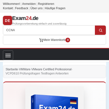
Willkommen!
|
Anmelden
|
Registrieren
Kontakt
|
Feedback
|
Über uns
|
Häufige Fragen
Exam
24
.de
DE
Prüfungsvorbereitung einfach und zuverlässig
Mein Warenkorb
0
Startseite
›
VMWare
›
VMware Certified Professional
›
VCPD610 Prüfungsfragen Testfragen Antworten