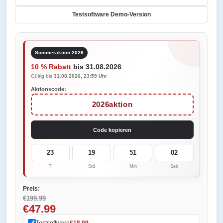
Testsoftware Demo-Version
Sommeraktion 2026
10 % Rabatt
bis 31.08.2026
Gültig bis
31.08.2026, 23:59 Uhr
Aktionscode:
2026aktion
Code kopieren
23
19
51
02
T
Std
Min
Sek
Preis:
€199.99
€47.99
Testsoftware
€18.99