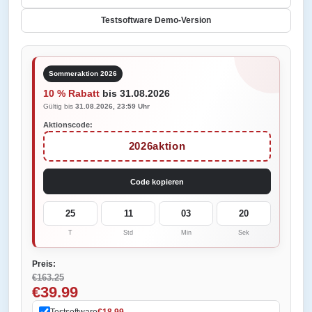
Testsoftware Demo-Version
Sommeraktion 2026
10 % Rabatt
bis 31.08.2026
Gültig bis
31.08.2026, 23:59 Uhr
Aktionscode:
2026aktion
Code kopieren
25
11
03
20
T
Std
Min
Sek
Preis:
€163.25
€39.99
Testsoftware
€18.99