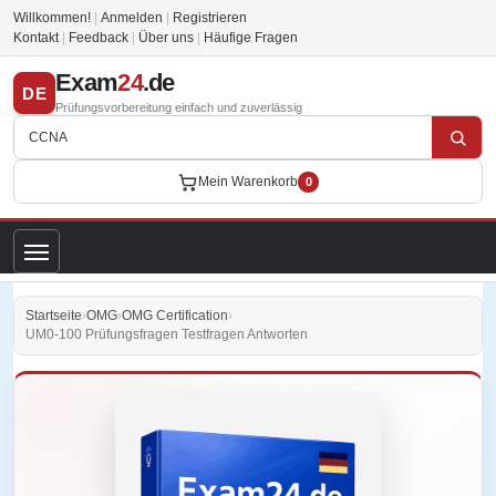
Willkommen!
|
Anmelden
|
Registrieren
Kontakt
|
Feedback
|
Über uns
|
Häufige Fragen
Exam
24
.de
DE
Prüfungsvorbereitung einfach und zuverlässig
Mein Warenkorb
0
Startseite
›
OMG
›
OMG Certification
›
UM0-100 Prüfungsfragen Testfragen Antworten