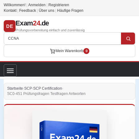
Willkommen!
|
Anmelden
|
Registrieren
Kontakt
|
Feedback
|
Über uns
|
Häufige Fragen
Exam
24
.de
DE
Prüfungsvorbereitung einfach und zuverlässig
Mein Warenkorb
0
Startseite
›
SCP
›
SCP Certification
›
SC0-451 Prüfungsfragen Testfragen Antworten