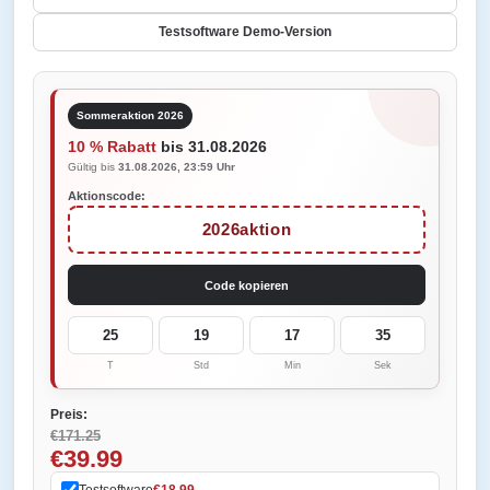
Testsoftware Demo-Version
Sommeraktion 2026
10 % Rabatt
bis 31.08.2026
Gültig bis
31.08.2026, 23:59 Uhr
Aktionscode:
2026aktion
Code kopieren
25
19
17
35
T
Std
Min
Sek
Preis:
€171.25
€39.99
Testsoftware
€18.99