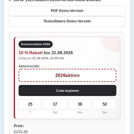
P_S4FIN_2021-deutsch Demo-Version online ansehen
PDF Demo-Version
Testsoftware Demo-Version
Sommeraktion 2026
10 % Rabatt
bis 31.08.2026
Gültig bis
31.08.2026, 23:59 Uhr
Aktionscode:
2026aktion
Code kopieren
25
17
38
52
T
Std
Min
Sek
Preis:
€133.39