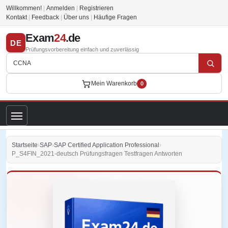
Willkommen!
|
Anmelden
|
Registrieren
Kontakt
|
Feedback
|
Über uns
|
Häufige Fragen
Exam
24
.de
DE
Prüfungsvorbereitung einfach und zuverlässig
Mein Warenkorb
0
Startseite
›
SAP
›
SAP Certified Application Professional
›
P_S4FIN_2021-deutsch Prüfungsfragen Testfragen Antworten