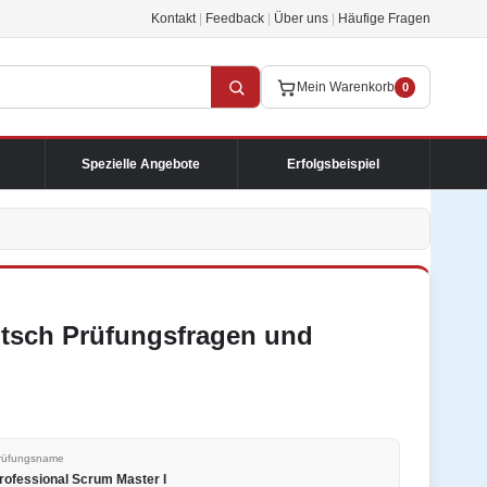
Kontakt
|
Feedback
|
Über uns
|
Häufige Fragen
Mein Warenkorb
0
Spezielle Angebote
Erfolgsbeispiel
utsch Prüfungsfragen und
rüfungsname
rofessional Scrum Master I