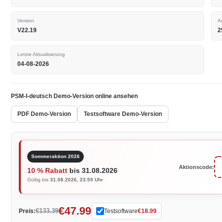
Version
A
V22.19
2
Letzte Aktualisierung
04-08-2026
PSM-I-deutsch Demo-Version online ansehen
PDF Demo-Version
Testsoftware Demo-Version
Sommeraktion 2026
Aktionscode:
10 % Rabatt
bis 31.08.2026
Gültig bis
31.08.2026, 23:59 Uhr
€47.99
€133.39
Preis:
Testsoftware
€18.99