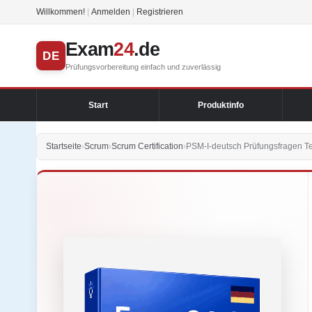
Willkommen!
|
Anmelden
|
Registrieren
Exam
24
.de
DE
Prüfungsvorbereitung einfach und zuverlässig
Start
Produktinfo
Startseite
›
Scrum
›
Scrum Certification
›
PSM-I-deutsch Prüfungsfragen Te