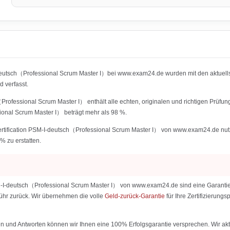
-deutsch（Professional Scrum Master I）bei www.exam24.de wurden mit den aktuel
 verfasst.
rofessional Scrum Master I） enthält alle echten, originalen und richtigen Prüfu
onal Scrum Master I） beträgt mehr als 98 %.
ification PSM-I-deutsch（Professional Scrum Master I） von www.exam24.de nutzt un
% zu erstatten.
-I-deutsch（Professional Scrum Master I） von www.exam24.de sind eine Garantie fü
ebühr zurück. Wir übernehmen die volle
Geld-zurück-Garantie
für Ihre Zertifizierun
 und Antworten können wir Ihnen eine 100% Erfolgsgarantie versprechen. Wir aktu