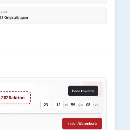
nzahl
53 Originalfragen
Code kopieren
2026aktion
23
12
59
08
T
Std
Min
Sek
In den Warenkorb