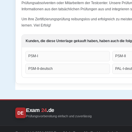
Prüfungsabsolventen oder Mitarbeitern der Testcenter. Unsere Prüfu
Informationen aus den tatsächlichen Prüfungen aus und integrieren s
Um Ihre Zertifizierungsprüfung reibungslos und erfolgreich zu meis
lernen. Viel Erfolg!
Kunden, die diese Unterlage gekauft haben, haben auch die fol
PSM-I
PSM-II
PSM-II-deutsch
PAL-I-deu
Exam
24
.de
DE
Prüfungsvorbereitung einfach und zuverlässig