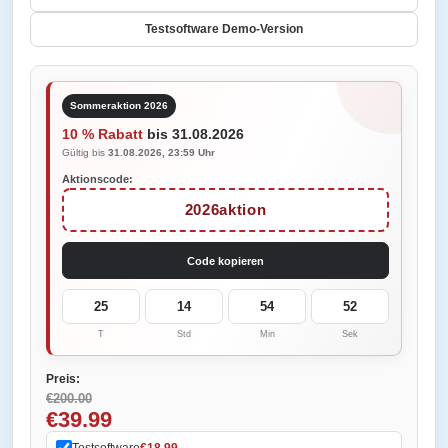
Testsoftware Demo-Version
Sommeraktion 2026
10 % Rabatt
bis 31.08.2026
Gültig bis
31.08.2026, 23:59 Uhr
Aktionscode:
2026aktion
Code kopieren
25
14
54
52
T
Std
Min
Sek
Preis:
€200.00
€39.99
Testsoftware
€18.99