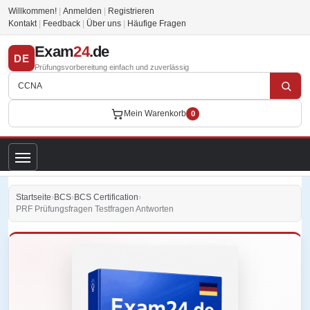
Willkommen!
|
Anmelden
|
Registrieren
Kontakt
|
Feedback
|
Über uns
|
Häufige Fragen
Exam
24
.de
DE
Prüfungsvorbereitung einfach und zuverlässig
Mein Warenkorb
0
Startseite
›
BCS
›
BCS Certification
›
PRF Prüfungsfragen Testfragen Antworten