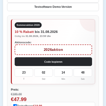
Testsoftware Demo-Version
Sommeraktion 2026
10 % Rabatt
bis 31.08.2026
Gültig bis
31.08.2026, 23:59 Uhr
Aktionscode:
2026aktion
Code kopieren
23
02
14
48
T
Std
Min
Sek
Preis:
€180.00
€47.99
Testsoftware
€18.99