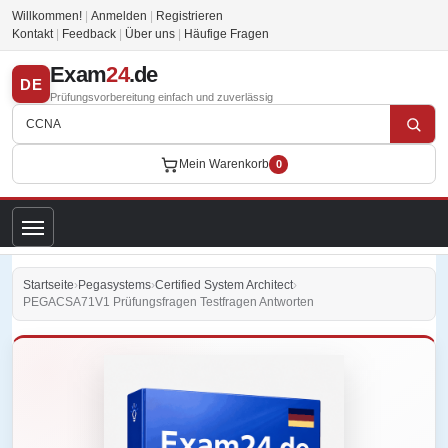
Willkommen!
|
Anmelden
|
Registrieren
Kontakt
|
Feedback
|
Über uns
|
Häufige Fragen
Exam
24
.de
DE
Prüfungsvorbereitung einfach und zuverlässig
Mein Warenkorb
0
Startseite
›
Pegasystems
›
Certified System Architect
›
PEGACSA71V1 Prüfungsfragen Testfragen Antworten