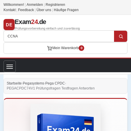
Willkommen!
|
Anmelden
|
Registrieren
Kontakt
|
Feedback
|
Über uns
|
Häufige Fragen
Exam
24
.de
DE
Prüfungsvorbereitung einfach und zuverlässig
Mein Warenkorb
0
Startseite
›
Pegasystems
›
Pega CPDC
›
PEGACPDC74V1 Prüfungsfragen Testfragen Antworten