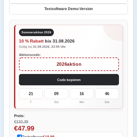
Testsoftware Demo-Version
Sommeraktion 2026
10 % Rabatt
bis 31.08.2026
Gültig bis
31.08.2026, 23:59 Uhr
Aktionscode:
2026aktion
Code kopieren
21
09
16
46
T
Std
Min
Sek
Preis:
€133.39
€47.99
Testsoftware
€18.99