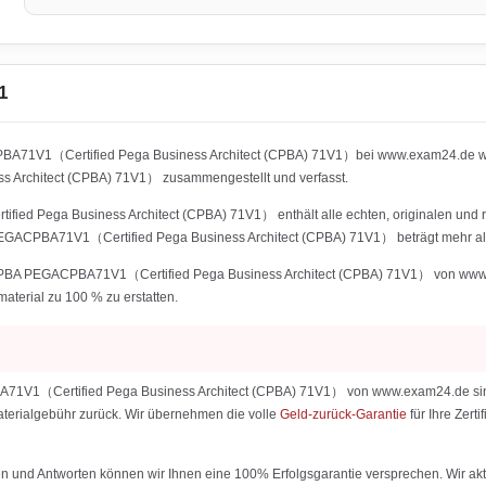
1
PBA71V1（Certified Pega Business Architect (CPBA) 71V1）bei www.exam24.de wurd
rchitect (CPBA) 71V1） zusammengestellt und verfasst.
 Pega Business Architect (CPBA) 71V1） enthält alle echten, originalen und ric
EGACPBA71V1（Certified Pega Business Architect (CPBA) 71V1） beträgt mehr al
PBA PEGACPBA71V1（Certified Pega Business Architect (CPBA) 71V1） von www.exam
material zu 100 % zu erstatten.
V1（Certified Pega Business Architect (CPBA) 71V1） von www.exam24.de sind ei
 Materialgebühr zurück. Wir übernehmen die volle
Geld-zurück-Garantie
für Ihre Zer
 und Antworten können wir Ihnen eine 100% Erfolgsgarantie versprechen. Wir aktu