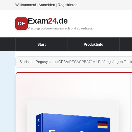
Willkommen!
|
Anmelden
|
Registrieren
Exam
24
.de
DE
Prüfungsvorbereitung einfach und zuverlässig
Start
Produktinfo
Startseite
›
Pegasystems
›
CPBA
›
PEGACPBA71V1 Prüfungsfragen Testfr