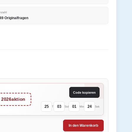
nzahl
49 Originalfragen
Code kopieren
2026aktion
25
03
01
24
T
Std
Min
Sek
In den Warenkorb