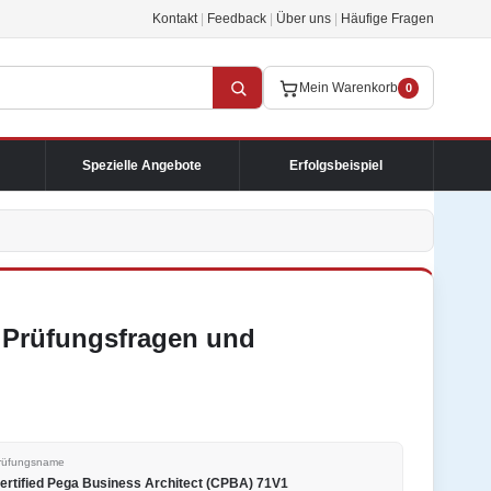
Kontakt
|
Feedback
|
Über uns
|
Häufige Fragen
Mein Warenkorb
0
Spezielle Angebote
Erfolgsbeispiel
rüfungsfragen und
rüfungsname
ertified Pega Business Architect (CPBA) 71V1