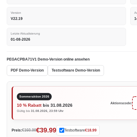
Version
A
V22.19
1
Letzte Aktualisierung
01-08-2026
PEGACPBA71V1 Demo-Version online ansehen
PDF Demo-Version
Testsoftware Demo-Version
Sommeraktion 2026
Aktionscode:
10 % Rabatt
bis 31.08.2026
Gültig bis
31.08.2026, 23:59 Uhr
€39.99
€160.00
Preis:
Testsoftware
€18.99