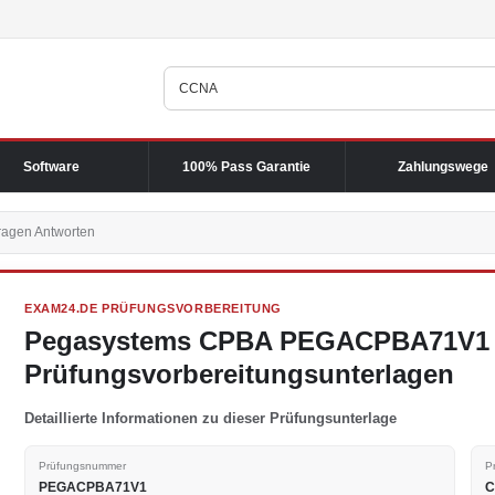
Software
100% Pass Garantie
Zahlungswege
agen Antworten
EXAM24.DE PRÜFUNGSVORBEREITUNG
Pegasystems CPBA PEGACPBA71V1 P
Prüfungsvorbereitungsunterlagen
Detaillierte Informationen zu dieser Prüfungsunterlage
Prüfungsnummer
P
PEGACPBA71V1
C