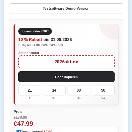
Testsoftware Demo-Version
Sommeraktion 2026
10 % Rabatt
bis 31.08.2026
Gültig bis
31.08.2026, 23:59 Uhr
Aktionscode:
2026aktion
Code kopieren
21
14
00
50
T
Std
Min
Sek
Preis:
€178.99
€47.99
Testsoftware
€18.99