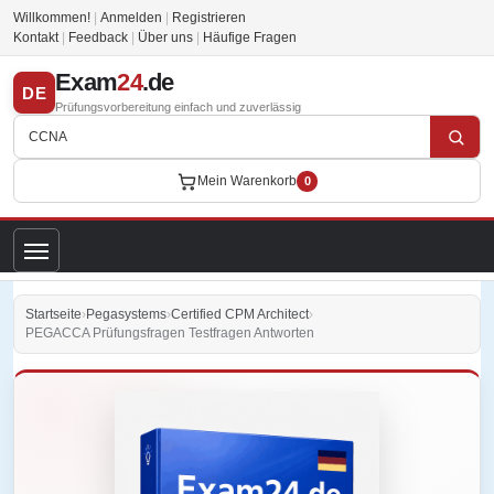
Willkommen!
|
Anmelden
|
Registrieren
Kontakt
|
Feedback
|
Über uns
|
Häufige Fragen
Exam
24
.de
DE
Prüfungsvorbereitung einfach und zuverlässig
Mein Warenkorb
0
Startseite
›
Pegasystems
›
Certified CPM Architect
›
PEGACCA Prüfungsfragen Testfragen Antworten