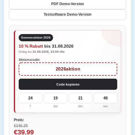
PDF Demo-Version
Testsoftware Demo-Version
Sommeraktion 2026
10 % Rabatt
bis 31.08.2026
Gültig bis
31.08.2026, 23:59 Uhr
Aktionscode:
2026aktion
Code kopieren
24
19
21
48
T
Std
Min
Sek
Preis:
€146.25
€39.99