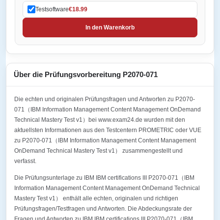
Testsoftware
€18.99
In den Warenkorb
Über die Prüfungsvorbereitung P2070-071
Die echten und originalen Prüfungsfragen und Antworten zu P2070-
071（IBM Information Management Content Management OnDemand
Technical Mastery Test v1）bei www.exam24.de wurden mit den
aktuellsten Informationen aus den Testcentern PROMETRIC oder VUE
zu P2070-071（IBM Information Management Content Management
OnDemand Technical Mastery Test v1） zusammengestellt und
verfasst.
Die Prüfungsunterlage zu IBM IBM certifications III P2070-071（IBM
Information Management Content Management OnDemand Technical
Mastery Test v1） enthält alle echten, originalen und richtigen
Prüfungsfragen/Testfragen und Antworten. Die Abdeckungsrate der
Fragen und Antworten zu IBM IBM certifications III P2070-071（IBM