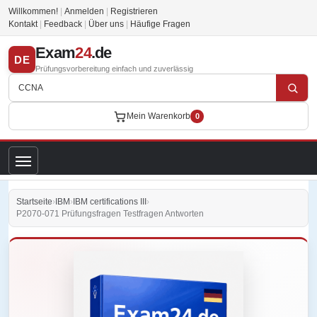
Willkommen!
|
Anmelden
|
Registrieren
Kontakt
|
Feedback
|
Über uns
|
Häufige Fragen
Exam
24
.de
DE
Prüfungsvorbereitung einfach und zuverlässig
Mein Warenkorb
0
Startseite
›
IBM
›
IBM certifications III
›
P2070-071 Prüfungsfragen Testfragen Antworten