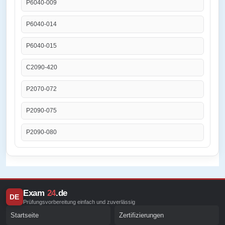
P6040-009
P6040-014
P6040-015
C2090-420
P2070-072
P2090-075
P2090-080
Exam
24
.de
DE
Prüfungsvorbereitung einfach und zuverlässig
Startseite
Zertifizierungen