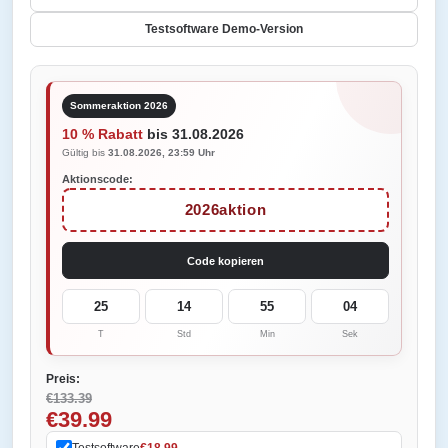
Testsoftware Demo-Version
Sommeraktion 2026
10 % Rabatt
bis 31.08.2026
Gültig bis
31.08.2026, 23:59 Uhr
Aktionscode:
2026aktion
Code kopieren
25
14
55
04
T
Std
Min
Sek
Preis:
€133.39
€39.99
Testsoftware
€18.99