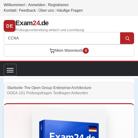
Willkommen!
|
Anmelden
|
Registrieren
Kontakt
|
Feedback
|
Über uns
|
Häufige Fragen
Exam
24
.de
DE
Prüfungsvorbereitung einfach und zuverlässig
Mein Warenkorb
0
Startseite
›
The Open Group
›
Enterprise Architecture
›
OGEA-101 Prüfungsfragen Testfragen Antworten