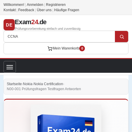
Willkommen!
|
Anmelden
|
Registrieren
Kontakt
|
Feedback
|
Über uns
|
Häufige Fragen
Exam
24
.de
DE
Prüfungsvorbereitung einfach und zuverlässig
Mein Warenkorb
0
Startseite
›
Nokia
›
Nokia Certification
›
N00-001 Prüfungsfragen Testfragen Antworten