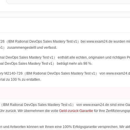
-726（IBM Rational DevOps Sales Mastery Test v1）bei www.exam24.de wurden mit
1） zusammengestellt und verfasst.
 DevOps Sales Mastery Test v1） enthält alle echten, originalen und richtigen P
l DevOps Sales Mastery Test v1） beträgt mehr als 98 %.
ery M2140-726（IBM Rational DevOps Sales Mastery Test v1） von www.exam24.de nut
rial zu 100 % zu erstatten.
IBM Rational DevOps Sales Mastery Test v1） von www.exam24.de sind eine Garanti
ebühr zurück. Wir übernehmen die volle
Geld-zurück-Garantie
für Ihre Zertifizierun
 und Antworten können wir Ihnen eine 100% Erfolgsgarantie versprechen. Wir aktu