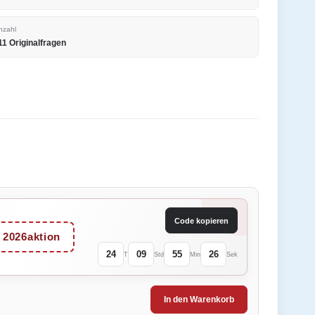
nzahl
11 Originalfragen
Code kopieren
2026aktion
24
09
55
26
T
Std
Min
Sek
In den Warenkorb