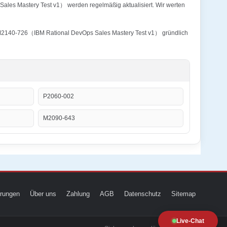
ales Mastery Test v1） werden regelmäßig aktualisiert. Wir werten
ry M2140-726（IBM Rational DevOps Sales Mastery Test v1） gründlich
P2060-002
M2090-643
ierungen
Über uns
Zahlung
AGB
Datenschutz
Sitemap
Live-Chat