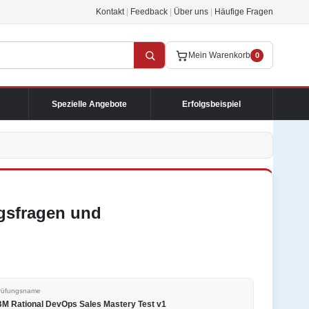
Kontakt
|
Feedback
|
Über uns
|
Häufige Fragen
Mein Warenkorb
0
Spezielle Angebote
Erfolgsbeispiel
gsfragen und
rüfungsname
BM Rational DevOps Sales Mastery Test v1