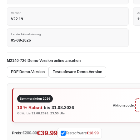
Version
A
V22.19
1
Letzte Aktualisierung
05-08-2026
M2140-726 Demo-Version online ansehen
PDF Demo-Version
Testsoftware Demo-Version
Sommeraktion 2026
Aktionscode:
10 % Rabatt
bis 31.08.2026
Gültig bis
31.08.2026, 23:59 Uhr
€39.99
€200.00
Preis:
Testsoftware
€18.99