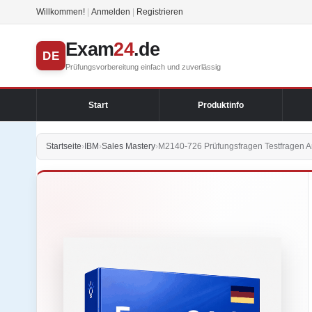
Willkommen!
|
Anmelden
|
Registrieren
Exam
24
.de
DE
Prüfungsvorbereitung einfach und zuverlässig
Start
Produktinfo
Startseite
›
IBM
›
Sales Mastery
›
M2140-726 Prüfungsfragen Testfragen A