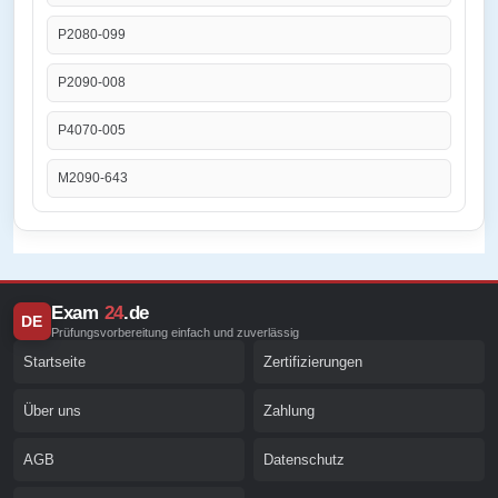
P2080-099
P2090-008
P4070-005
M2090-643
Exam
24
.de
DE
Prüfungsvorbereitung einfach und zuverlässig
Startseite
Zertifizierungen
Über uns
Zahlung
AGB
Datenschutz