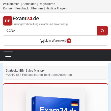
Willkommen!
|
Anmelden
|
Registrieren
Kontakt
|
Feedback
|
Über uns
|
Häufige Fragen
Exam
24
.de
DE
Prüfungsvorbereitung einfach und zuverlässig
Mein Warenkorb
0
Startseite
›
IBM
›
Sales Mastery
›
M2010-668 Prüfungsfragen Testfragen Antworten