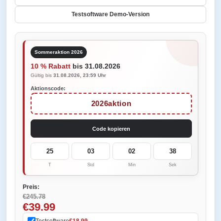
Testsoftware Demo-Version
Sommeraktion 2026
10 % Rabatt
bis 31.08.2026
Gültig bis
31.08.2026, 23:59 Uhr
Aktionscode:
2026aktion
Code kopieren
25
03
02
38
T
Std
Min
Sek
Preis:
€245.78
€39.99
Testsoftware
€18.99