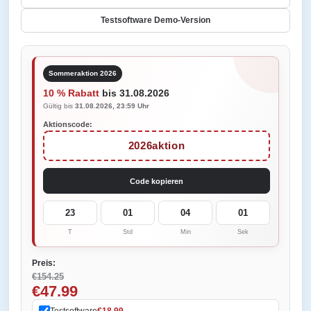
Testsoftware Demo-Version
Sommeraktion 2026
10 % Rabatt
bis 31.08.2026
Gültig bis
31.08.2026, 23:59 Uhr
Aktionscode:
2026aktion
Code kopieren
23
01
04
01
T
Std
Min
Sek
Preis:
€154.25
€47.99
Testsoftware
€18.99