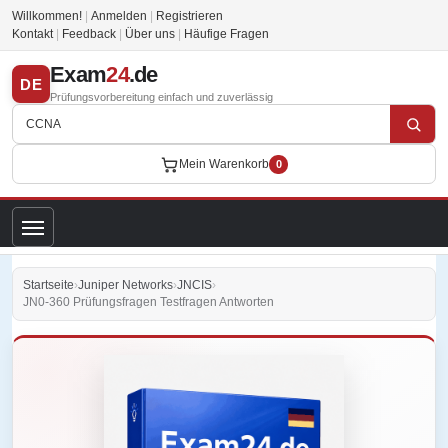
Willkommen!
|
Anmelden
|
Registrieren
Kontakt
|
Feedback
|
Über uns
|
Häufige Fragen
Exam
24
.de
DE
Prüfungsvorbereitung einfach und zuverlässig
Mein Warenkorb
0
Startseite
›
Juniper Networks
›
JNCIS
›
JN0-360 Prüfungsfragen Testfragen Antworten