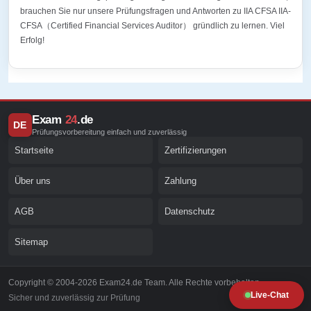
brauchen Sie nur unsere Prüfungsfragen und Antworten zu IIA CFSA IIA-
CFSA（Certified Financial Services Auditor） gründlich zu lernen. Viel
Erfolg!
Exam
24
.de
DE
Prüfungsvorbereitung einfach und zuverlässig
Startseite
Zertifizierungen
Über uns
Zahlung
AGB
Datenschutz
Sitemap
Copyright © 2004-2026 Exam24.de Team. Alle Rechte vorbehalten.
Live-Chat
Sicher und zuverlässig zur Prüfung