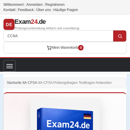
Willkommen!
|
Anmelden
|
Registrieren
Kontakt
|
Feedback
|
Über uns
|
Häufige Fragen
Exam
24
.de
DE
Prüfungsvorbereitung einfach und zuverlässig
Mein Warenkorb
0
Startseite
›
IIA
›
CFSA
›
IIA-CFSA Prüfungsfragen Testfragen Antworten