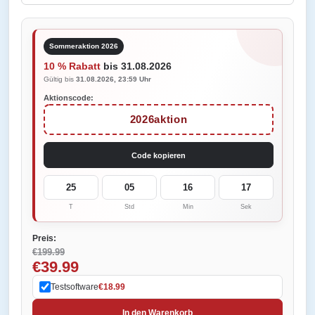
Sommeraktion 2026
10 % Rabatt
bis 31.08.2026
Gültig bis
31.08.2026, 23:59 Uhr
Aktionscode:
2026aktion
Code kopieren
25
05
16
17
T
Std
Min
Sek
Preis:
€199.99
€39.99
Testsoftware
€18.99
In den Warenkorb