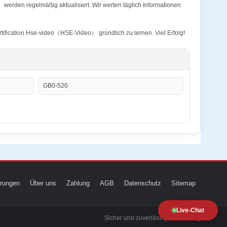
erden regelmäßig aktualisiert. Wir werten täglich Informationen
tification Hse-video（HSE-Video） gründlich zu lernen. Viel Erfolg!
GB0-520
ierungen
Über uns
Zahlung
AGB
Datenschutz
Sitemap
Live-Chat
Sicher und zuverlässig zur Prüfung