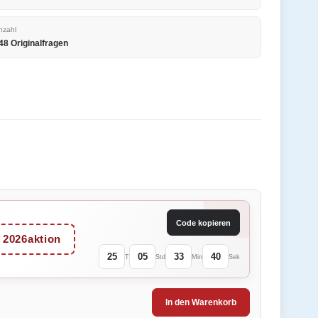
nzahl
48 Originalfragen
Code kopieren
2026aktion
25
05
33
40
T
Std
Min
Sek
In den Warenkorb