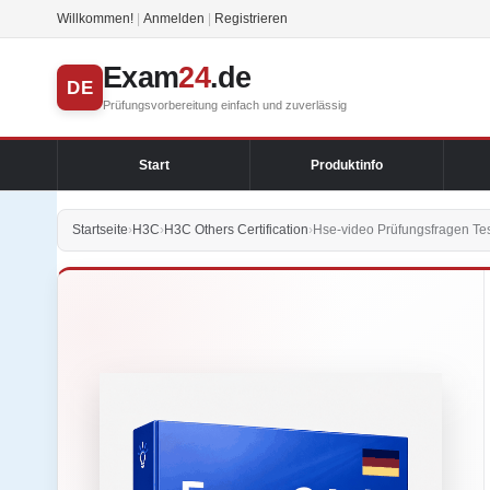
Willkommen!
|
Anmelden
|
Registrieren
Exam
24
.de
DE
Prüfungsvorbereitung einfach und zuverlässig
Start
Produktinfo
Startseite
›
H3C
›
H3C Others Certification
›
Hse-video Prüfungsfragen Tes