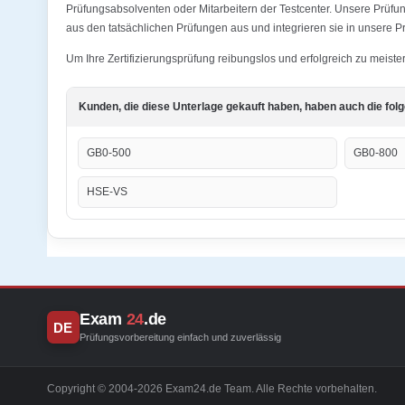
Prüfungsabsolventen oder Mitarbeitern der Testcenter. Unsere Prüf
aus den tatsächlichen Prüfungen aus und integrieren sie in unsere P
Um Ihre Zertifizierungsprüfung reibungslos und erfolgreich zu meis
Kunden, die diese Unterlage gekauft haben, haben auch die fol
GB0-500
GB0-800
HSE-VS
Exam
24
.de
DE
Prüfungsvorbereitung einfach und zuverlässig
Copyright © 2004-2026 Exam24.de Team. Alle Rechte vorbehalten.