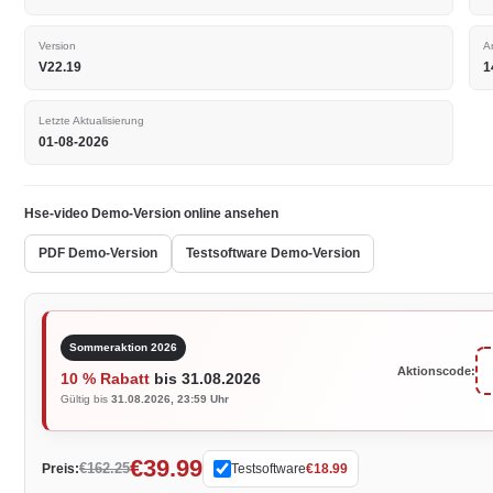
Version
A
V22.19
1
Letzte Aktualisierung
01-08-2026
Hse-video Demo-Version online ansehen
PDF Demo-Version
Testsoftware Demo-Version
Sommeraktion 2026
Aktionscode:
10 % Rabatt
bis 31.08.2026
Gültig bis
31.08.2026, 23:59 Uhr
€39.99
€162.25
Preis:
Testsoftware
€18.99