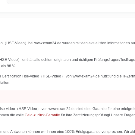
video（HSE-Video）bei www.exam24.de wurden mit den aktuellsten Informationen
SE-Video） enthält alle echten, originalen und richtigen Prüfungsfragen/Testfrag
 als 98 %.
Certification Hse-video（HSE-Video） von www.exam24.de nutzt und die IT-Zertifizi
tatten.
Hse-video（HSE-Video） von www.exam24.de sind eine Garantie für eine erfolgreich
ehmen die volle
Geld-zurück-Garantie
für Ihre Zertifizierungsprüfung! Unsere Fra
 und Antworten können wir Ihnen eine 100% Erfolgsgarantie versprechen. Wir aktu