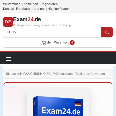
Willkommen!
|
Anmelden
|
Registrieren
Kontakt
|
Feedback
|
Über uns
|
Häufige Fragen
Exam
24
.de
DE
Prüfungsvorbereitung einfach und zuverlässig
Mein Warenkorb
0
Startseite
›
HIPAA
›
CHSS
›
HIO-301 Prüfungsfragen Testfragen Antworten