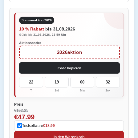
Sommeraktion 2026
10 % Rabatt
bis 31.08.2026
Gültig bis
31.08.2026, 23:59 Uhr
Aktionscode:
2026aktion
Code kopieren
22
19
00
32
T
Std
Min
Sek
Preis:
€162.25
€47.99
Testsoftware
€18.99
In den Warenkorb