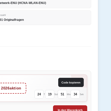
etwork-ENU (HCNA-WLAN-ENU)
nzahl
31 Originalfragen
Code kopieren
2026aktion
24
19
51
34
T
Std
Min
Sek
In den Warenkorb