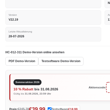
N
Version
A
V22.19
1
Letzte Aktualisierung
28-07-2026
HC-012-311 Demo-Version online ansehen
PDF Demo-Version
Testsoftware Demo-Version
Sommeraktion 2026
Aktionscode:
10 % Rabatt
bis 31.08.2026
Gültig bis
31.08.2026, 23:59 Uhr
€39.99
€245.78
Preis:
Testsoftware
€18.99