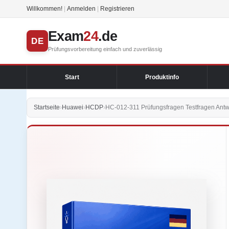
Willkommen!
|
Anmelden
|
Registrieren
Exam
24
.de
DE
Prüfungsvorbereitung einfach und zuverlässig
Start
Produktinfo
Startseite
›
Huawei
›
HCDP
›
HC-012-311 Prüfungsfragen Testfragen Antw