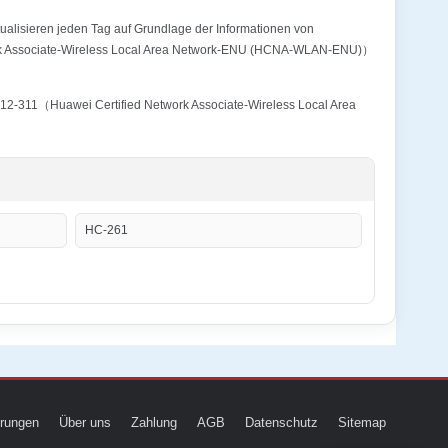
alisieren jeden Tag auf Grundlage der Informationen von
work Associate-Wireless Local Area Network-ENU (HCNA-WLAN-ENU)）
012-311（Huawei Certified Network Associate-Wireless Local Area
HC-261
ierungen
Über uns
Zahlung
AGB
Datenschutz
Sitemap