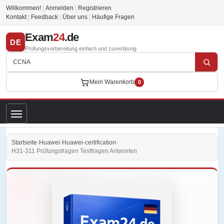
Willkommen!
|
Anmelden
|
Registrieren
Kontakt
|
Feedback
|
Über uns
|
Häufige Fragen
Exam
24
.de
DE
Prüfungsvorbereitung einfach und zuverlässig
Mein Warenkorb
0
Startseite
›
Huawei
›
Huawei-certification
›
H31-311 Prüfungsfragen Testfragen Antworten