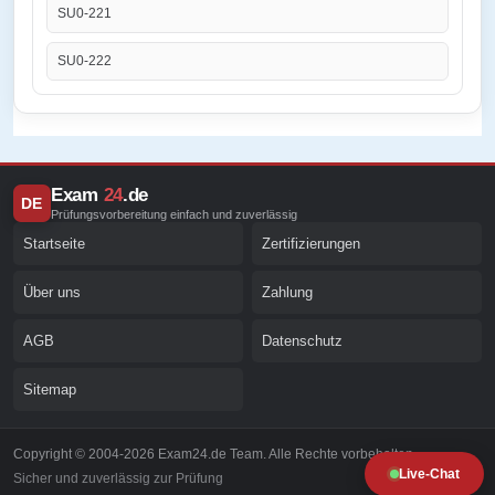
SU0-221
SU0-222
Exam
24
.de
DE
Prüfungsvorbereitung einfach und zuverlässig
Startseite
Zertifizierungen
Über uns
Zahlung
AGB
Datenschutz
Sitemap
Copyright © 2004-2026 Exam24.de Team. Alle Rechte vorbehalten.
Live-Chat
Sicher und zuverlässig zur Prüfung