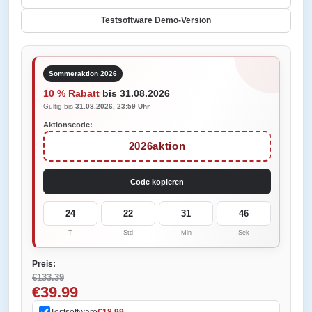
Testsoftware Demo-Version
Sommeraktion 2026
10 % Rabatt
bis 31.08.2026
Gültig bis
31.08.2026, 23:59 Uhr
Aktionscode:
2026aktion
Code kopieren
24
22
31
46
T
Std
Min
Sek
Preis:
€133.39
€39.99
Testsoftware
€18.99