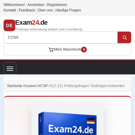
Willkommen!
|
Anmelden
|
Registrieren
Kontakt
|
Feedback
|
Über uns
|
Häufige Fragen
Exam
24
.de
DE
Prüfungsvorbereitung einfach und zuverlässig
Mein Warenkorb
0
Startseite
›
Huawei
›
HCNP
›
H12-211 Prüfungsfragen Testfragen Antworten