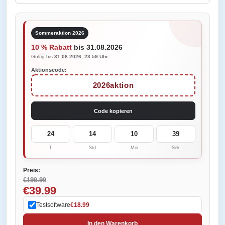
Sommeraktion 2026
10 % Rabatt
bis 31.08.2026
Gültig bis
31.08.2026, 23:59 Uhr
Aktionscode:
2026aktion
Code kopieren
24
14
10
39
T
Std
Min
Sek
Preis:
€199.99
€39.99
Testsoftware
€18.99
In den Warenkorb