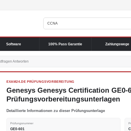
Software
100% Pass Garantie
Zahlungswege
tfragen Antworten
EXAM24.DE PRÜFUNGSVORBEREITUNG
Genesys Genesys Certification GE0-
Prüfungsvorbereitungsunterlagen
Detaillierte Informationen zu dieser Prüfungsunterlage
Prüfungsnummer
P
GE0-601
C