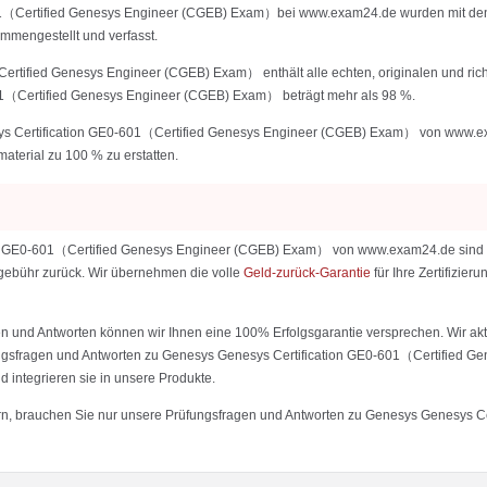
601（Certified Genesys Engineer (CGEB) Exam）bei www.exam24.de wurden mit den
engestellt und verfasst.
rtified Genesys Engineer (CGEB) Exam） enthält alle echten, originalen und rich
01（Certified Genesys Engineer (CGEB) Exam） beträgt mehr als 98 %.
s Certification GE0-601（Certified Genesys Engineer (CGEB) Exam） von www.exam2
material zu 100 % zu erstatten.
n GE0-601（Certified Genesys Engineer (CGEB) Exam） von www.exam24.de sind eine
ialgebühr zurück. Wir übernehmen die volle
Geld-zurück-Garantie
für Ihre Zertifizi
 und Antworten können wir Ihnen eine 100% Erfolgsgarantie versprechen. Wir aktu
fungsfragen und Antworten zu Genesys Genesys Certification GE0-601（Certified G
 integrieren sie in unsere Produkte.
istern, brauchen Sie nur unsere Prüfungsfragen und Antworten zu Genesys Genesy