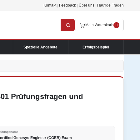
Kontakt
|
Feedback
|
Über uns
|
Häufige Fragen
Mein Warenkorb
0
Spezielle Angebote
Erfolgsbeispiel
601 Prüfungsfragen und
rüfungsname
ertified Genesys Engineer (CGEB) Exam