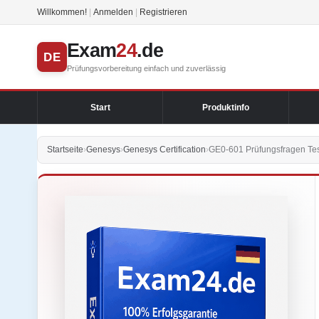
Willkommen!
|
Anmelden
|
Registrieren
Exam
24
.de
DE
Prüfungsvorbereitung einfach und zuverlässig
Start
Produktinfo
Startseite
›
Genesys
›
Genesys Certification
›
GE0-601 Prüfungsfragen Tes