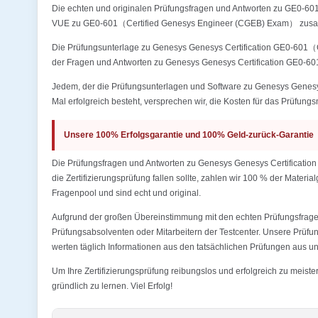
Die echten und originalen Prüfungsfragen und Antworten zu GE0-
VUE zu GE0-601（Certified Genesys Engineer (CGEB) Exam） zusamm
Die Prüfungsunterlage zu Genesys Genesys Certification GE0-601（Ce
der Fragen und Antworten zu Genesys Genesys Certification GE0-6
Jedem, der die Prüfungsunterlagen und Software zu Genesys Genesy
Mal erfolgreich besteht, versprechen wir, die Kosten für das Prüfungs
Unsere 100% Erfolgsgarantie und 100% Geld-zurück-Garantie
Die Prüfungsfragen und Antworten zu Genesys Genesys Certificatio
die Zertifizierungsprüfung fallen sollte, zahlen wir 100 % der Mater
Fragenpool und sind echt und original.
Aufgrund der großen Übereinstimmung mit den echten Prüfungsfragen
Prüfungsabsolventen oder Mitarbeitern der Testcenter. Unsere Prü
werten täglich Informationen aus den tatsächlichen Prüfungen aus und
Um Ihre Zertifizierungsprüfung reibungslos und erfolgreich zu me
gründlich zu lernen. Viel Erfolg!