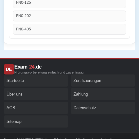
FN0-125
FN0-202
FN0-405
Exam
24
.de
DE
Prüfungsvorbereitung einfach und zuverlässig
Startseite
Zertifizierungen
Über uns
Zahlung
AGB
Datenschutz
Sitemap