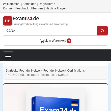
Willkommen!
|
Anmelden
|
Registrieren
Kontakt
|
Feedback
|
Über uns
|
Häufige Fragen
Exam
24
.de
DE
Prüfungsvorbereitung einfach und zuverlässig
Mein Warenkorb
0
Startseite
›
Foundry Network
›
Foundry Network Certifications
›
FN0-240 Prüfungsfragen Testfragen Antworten