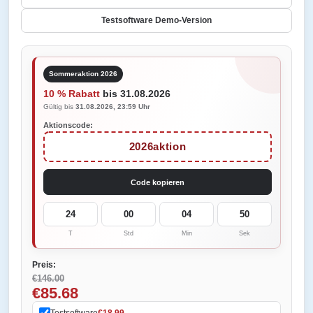
Testsoftware Demo-Version
Sommeraktion 2026
10 % Rabatt
bis 31.08.2026
Gültig bis
31.08.2026, 23:59 Uhr
Aktionscode:
2026aktion
Code kopieren
24
00
04
50
T
Std
Min
Sek
Preis:
€146.00
€85.68
Testsoftware
€18.99