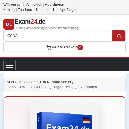
Willkommen!
|
Anmelden
|
Registrieren
Kontakt
|
Feedback
|
Über uns
|
Häufige Fragen
Exam
24
.de
DE
Prüfungsvorbereitung einfach und zuverlässig
Mein Warenkorb
0
Startseite
›
Fortinet
›
FCP in Network Security
›
FCSS_EFW_AD-7.4 Prüfungsfragen Testfragen Antworten