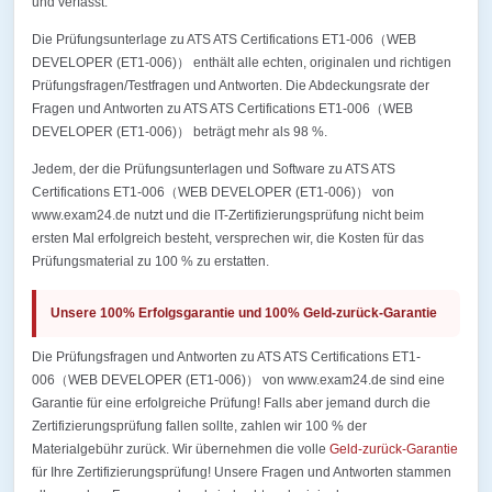
und verfasst.
Die Prüfungsunterlage zu ATS ATS Certifications ET1-006（WEB
DEVELOPER (ET1-006)） enthält alle echten, originalen und richtigen
Prüfungsfragen/Testfragen und Antworten. Die Abdeckungsrate der
Fragen und Antworten zu ATS ATS Certifications ET1-006（WEB
DEVELOPER (ET1-006)） beträgt mehr als 98 %.
Jedem, der die Prüfungsunterlagen und Software zu ATS ATS
Certifications ET1-006（WEB DEVELOPER (ET1-006)） von
www.exam24.de nutzt und die IT-Zertifizierungsprüfung nicht beim
ersten Mal erfolgreich besteht, versprechen wir, die Kosten für das
Prüfungsmaterial zu 100 % zu erstatten.
Unsere 100% Erfolgsgarantie und 100% Geld-zurück-Garantie
Die Prüfungsfragen und Antworten zu ATS ATS Certifications ET1-
006（WEB DEVELOPER (ET1-006)） von www.exam24.de sind eine
Garantie für eine erfolgreiche Prüfung! Falls aber jemand durch die
Zertifizierungsprüfung fallen sollte, zahlen wir 100 % der
Materialgebühr zurück. Wir übernehmen die volle
Geld-zurück-Garantie
für Ihre Zertifizierungsprüfung! Unsere Fragen und Antworten stammen