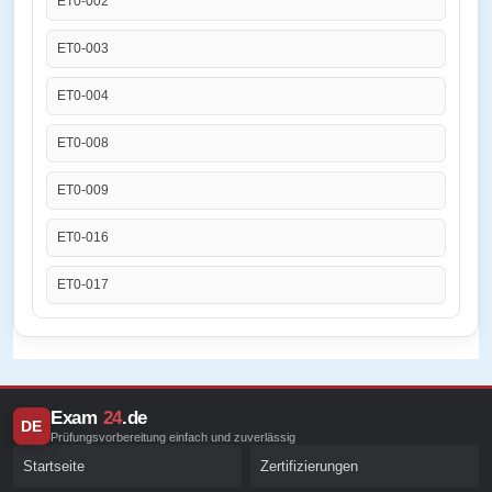
ET0-002
ET0-003
ET0-004
ET0-008
ET0-009
ET0-016
ET0-017
Exam
24
.de
DE
Prüfungsvorbereitung einfach und zuverlässig
Startseite
Zertifizierungen