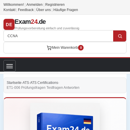
Willkommen!
|
Anmelden
|
Registrieren
Kontakt
|
Feedback
|
Über uns
|
Häufige Fragen
Exam
24
.de
DE
Prüfungsvorbereitung einfach und zuverlässig
Mein Warenkorb
0
Startseite
›
ATS
›
ATS Certifications
›
ET1-006 Prüfungsfragen Testfragen Antworten