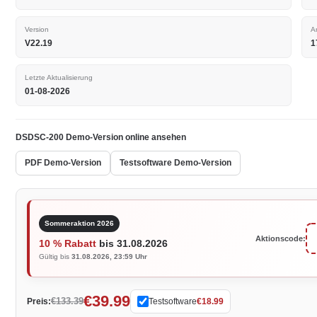
Version
A
V22.19
1
Letzte Aktualisierung
01-08-2026
DSDSC-200 Demo-Version online ansehen
PDF Demo-Version
Testsoftware Demo-Version
Sommeraktion 2026
Aktionscode:
10 % Rabatt
bis 31.08.2026
Gültig bis
31.08.2026, 23:59 Uhr
€39.99
€133.39
Preis:
Testsoftware
€18.99