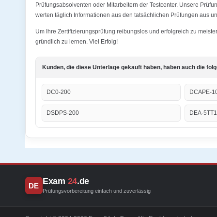
Prüfungsabsolventen oder Mitarbeitern der Testcenter. Unsere Prüf
werten täglich Informationen aus den tatsächlichen Prüfungen aus und
Um Ihre Zertifizierungsprüfung reibungslos und erfolgreich zu meis
gründlich zu lernen. Viel Erfolg!
Kunden, die diese Unterlage gekauft haben, haben auch die fol
DC0-200
DCAPE-1
DSDPS-200
DEA-5TT1
Exam
24
.de
DE
Prüfungsvorbereitung einfach und zuverlässig