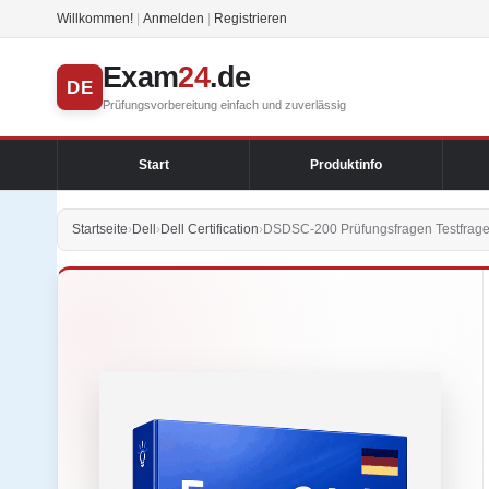
Willkommen!
|
Anmelden
|
Registrieren
Exam
24
.de
DE
Prüfungsvorbereitung einfach und zuverlässig
Start
Produktinfo
Startseite
›
Dell
›
Dell Certification
›
DSDSC-200 Prüfungsfragen Testfrage