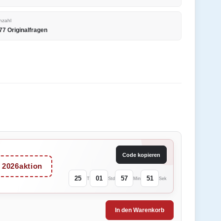
nzahl
77 Originalfragen
Code kopieren
2026aktion
25
01
57
51
T
Std
Min
Sek
In den Warenkorb