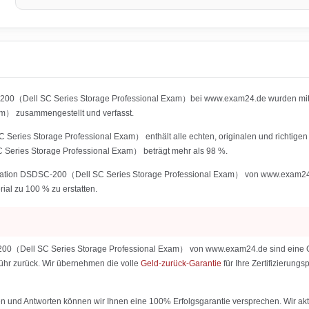
C-200（Dell SC Series Storage Professional Exam）bei www.exam24.de wurden mit
m） zusammengestellt und verfasst.
 Series Storage Professional Exam） enthält alle echten, originalen und richtige
C Series Storage Professional Exam） beträgt mehr als 98 %.
fication DSDSC-200（Dell SC Series Storage Professional Exam） von www.exam24.de 
rial zu 100 % zu erstatten.
-200（Dell SC Series Storage Professional Exam） von www.exam24.de sind eine Gara
ebühr zurück. Wir übernehmen die volle
Geld-zurück-Garantie
für Ihre Zertifizierun
 und Antworten können wir Ihnen eine 100% Erfolgsgarantie versprechen. Wir aktu