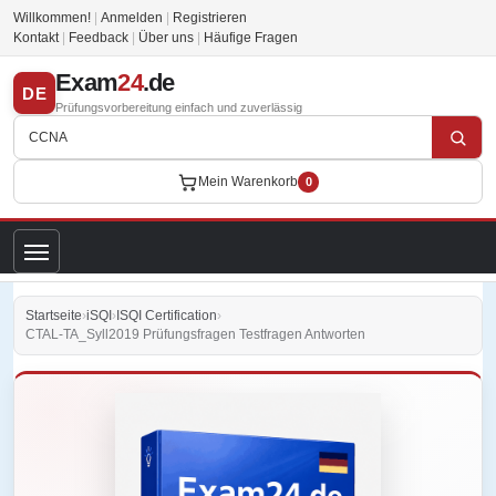
Willkommen!
|
Anmelden
|
Registrieren
Kontakt
|
Feedback
|
Über uns
|
Häufige Fragen
Exam
24
.de
DE
Prüfungsvorbereitung einfach und zuverlässig
Mein Warenkorb
0
Startseite
›
iSQI
›
ISQI Certification
›
CTAL-TA_Syll2019 Prüfungsfragen Testfragen Antworten