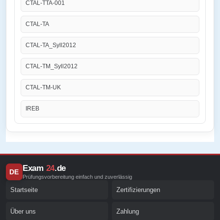
CTAL-TTA-001
CTAL-TA
CTAL-TA_Syll2012
CTAL-TM_Syll2012
CTAL-TM-UK
IREB
Exam
24
.de
DE
Prüfungsvorbereitung einfach und zuverlässig
Startseite
Zertifizierungen
Über uns
Zahlung