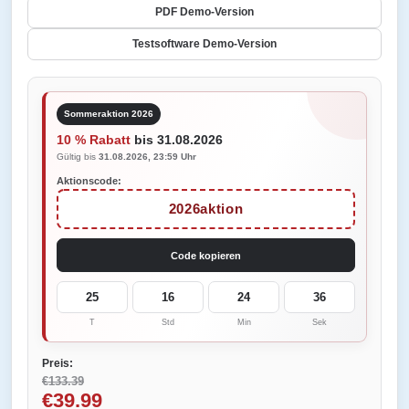
PDF Demo-Version
Testsoftware Demo-Version
Sommeraktion 2026
10 % Rabatt
bis 31.08.2026
Gültig bis
31.08.2026, 23:59 Uhr
Aktionscode:
2026aktion
Code kopieren
25
16
24
36
T
Std
Min
Sek
Preis:
€133.39
€39.99