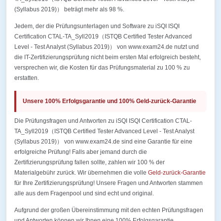
(Syllabus 2019)） beträgt mehr als 98 %.
Jedem, der die Prüfungsunterlagen und Software zu iSQI ISQI
Certification CTAL-TA_Syll2019（ISTQB Certified Tester Advanced
Level - Test Analyst (Syllabus 2019)） von www.exam24.de nutzt und
die IT-Zertifizierungsprüfung nicht beim ersten Mal erfolgreich besteht,
versprechen wir, die Kosten für das Prüfungsmaterial zu 100 % zu
erstatten.
Unsere 100% Erfolgsgarantie und 100% Geld-zurück-Garantie
Die Prüfungsfragen und Antworten zu iSQI ISQI Certification CTAL-
TA_Syll2019（ISTQB Certified Tester Advanced Level - Test Analyst
(Syllabus 2019)） von www.exam24.de sind eine Garantie für eine
erfolgreiche Prüfung! Falls aber jemand durch die
Zertifizierungsprüfung fallen sollte, zahlen wir 100 % der
Materialgebühr zurück. Wir übernehmen die volle
Geld-zurück-Garantie
für Ihre Zertifizierungsprüfung! Unsere Fragen und Antworten stammen
alle aus dem Fragenpool und sind echt und original.
Aufgrund der großen Übereinstimmung mit den echten Prüfungsfragen
und Antworten können wir Ihnen eine 100% Erfolgsgarantie