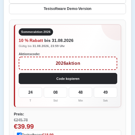
Testsoftware Demo-Version
Sommeraktion 2026
10 % Rabatt
bis 31.08.2026
Gültig bis
31.08.2026, 23:59 Uhr
Aktionscode:
2026aktion
Code kopieren
24
08
48
49
T
Std
Min
Sek
Preis:
€245.78
€39.99
Testsoftware
€18.99