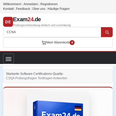
Willkommen!
|
Anmelden
|
Registrieren
Kontakt
|
Feedback
|
Über uns
|
Häufige Fragen
Exam
24
.de
DE
Prüfungsvorbereitung einfach und zuverlässig
Mein Warenkorb
0
Startseite
›
Software Certifications
›
Quality
›
CSQA Prüfungsfragen Testfragen Antworten