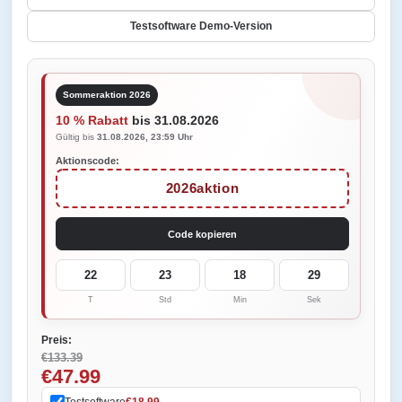
Testsoftware Demo-Version
Sommeraktion 2026
10 % Rabatt
bis 31.08.2026
Gültig bis
31.08.2026, 23:59 Uhr
Aktionscode:
2026aktion
Code kopieren
22
23
18
29
T
Std
Min
Sek
Preis:
€133.39
€47.99
Testsoftware
€18.99