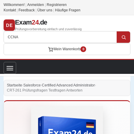
Willkommen!
|
Anmelden
|
Registrieren
Kontakt
|
Feedback
|
Über uns
|
Häufige Fragen
Exam
24
.de
DE
Prüfungsvorbereitung einfach und zuverlässig
Mein Warenkorb
0
Startseite
›
Salesforce
›
Certified Advanced Administrator
›
CRT-261 Prüfungsfragen Testfragen Antworten