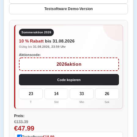
Testsoftware Demo-Version
Sommeraktion 2026
10 % Rabatt
bis 31.08.2026
Gültig bis
31.08.2026, 23:59 Uhr
Aktionscode:
2026aktion
Code kopieren
23
14
33
26
T
Std
Min
Sek
Preis:
€133.39
€47.99
Testsoftware
€18.99