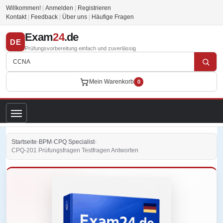
Willkommen!
|
Anmelden
|
Registrieren
Kontakt
|
Feedback
|
Über uns
|
Häufige Fragen
Exam
24
.de
DE
Prüfungsvorbereitung einfach und zuverlässig
Mein Warenkorb
0
Startseite
›
BPM
›
CPQ Specialist
›
CPQ-201 Prüfungsfragen Testfragen Antworten